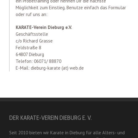
ein Probetraining oder nennen Dir die nächste
Möglichkeit zum Einstieg. Benutze einfach das Formular
oder ruf uns an:
KARATE-Verein Dieburg e.V.
Geschäftsstelle
c/o Richard Grasse
Feldstraße 8
64807 Dieburg
Telefon: 06071/ 88870
E-Mail: dieburg-karate (at) web.de
DER KARATE-VEREIN DIEBURG E. V.
Seit 2010 bieten wir Karate in Dieburg für alle Alters- und