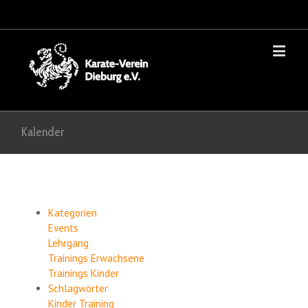
Kalender
Kategorien
Events
Lehrgang
Trainings Erwachsene
Trainings Kinder
Schlagwörter
Kinder
Training