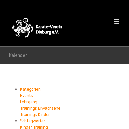
Kalender
Kategorien
Events
Lehrgang
Trainings Erwachsene
Trainings Kinder
Schlagwörter
Kinder
Training