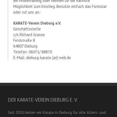
ein Probetraining oder nennen Dir die nächste
Möglichkeit zum Einstieg. Benutze einfach das Formular
oder ruf uns an:
KARATE-Verein Dieburg e.V.
Geschäftsstelle
c/o Richard Grasse
Feldstraße 8
64807 Dieburg
Telefon: 06071/ 88870
E-Mail: dieburg-karate (at) web.de
DER KARATE-VEREIN DIEBURG E. V.
Seit 2010 bieten wir Karate in Dieburg für alle Alters- und