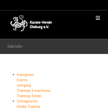
Kalender
Kategorien
Events
Lehrgang
Trainings Erwachsene
Trainings Kinder
Schlagwörter
Kinder
Training