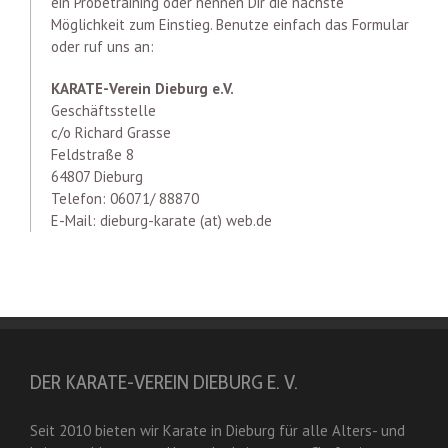
ein Probetraining oder nennen Dir die nächste
Möglichkeit zum Einstieg. Benutze einfach das Formular
oder ruf uns an:
KARATE-Verein Dieburg e.V.
Geschäftsstelle
c/o Richard Grasse
Feldstraße 8
64807 Dieburg
Telefon: 06071/ 88870
E-Mail: dieburg-karate (at) web.de
DER KARATE-VEREIN DIEBURG E. V.
Seit 2010 bieten wir Karate in Dieburg für alle Alters- und