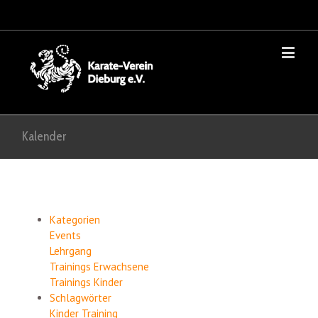
Kalender
Kategorien
Events
Lehrgang
Trainings Erwachsene
Trainings Kinder
Schlagwörter
Kinder
Training