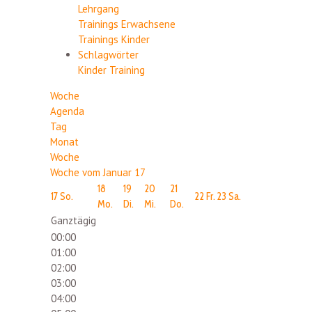
Lehrgang
Trainings Erwachsene
Trainings Kinder
Schlagwörter
Kinder
Training
Woche
Agenda
Tag
Monat
Woche
Woche vom Januar 17
18
19
20
21
17
So.
22
Fr.
23
Sa.
Mo.
Di.
Mi.
Do.
Ganztägig
00:00
01:00
02:00
03:00
04:00