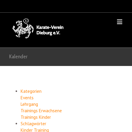
Kalender
Kategorien
Events
Lehrgang
Trainings Erwachsene
Trainings Kinder
Schlagwörter
Kinder
Training