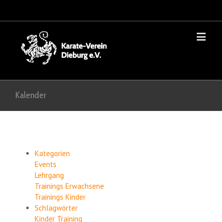
Kalender
Kategorien
Events
Lehrgang
Trainings Erwachsene
Trainings Kinder
Schlagwörter
Kinder
Training