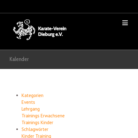
Kalender
Kategorien
Events
Lehrgang
Trainings Erwachsene
Trainings Kinder
Schlagwörter
Kinder
Training