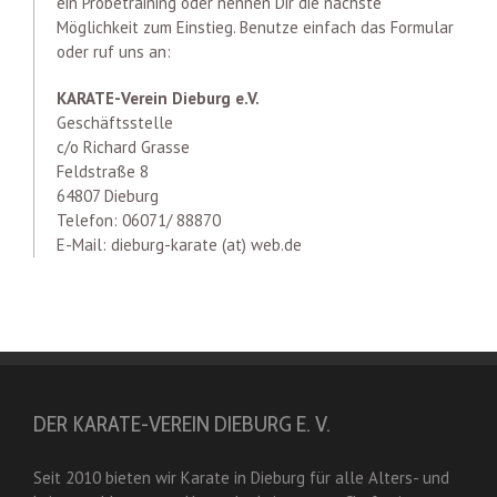
ein Probetraining oder nennen Dir die nächste
Möglichkeit zum Einstieg. Benutze einfach das Formular
oder ruf uns an:
KARATE-Verein Dieburg e.V.
Geschäftsstelle
c/o Richard Grasse
Feldstraße 8
64807 Dieburg
Telefon: 06071/ 88870
E-Mail: dieburg-karate (at) web.de
DER KARATE-VEREIN DIEBURG E. V.
Seit 2010 bieten wir Karate in Dieburg für alle Alters- und