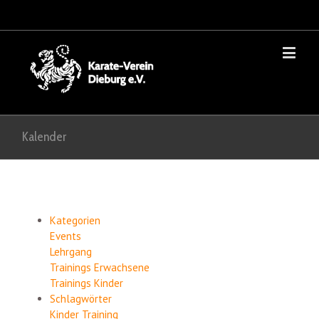
Kalender
Kategorien
Events
Lehrgang
Trainings Erwachsene
Trainings Kinder
Schlagwörter
Kinder
Training