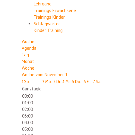
Lehrgang
Trainings Erwachsene
Trainings Kinder
Schlagwörter
Kinder
Training
Woche
Agenda
Tag
Monat
Woche
Woche vom November 1
1
So.
2
Mo.
3
Di.
4
Mi.
5
Do.
6
Fr.
7
Sa.
Ganztägig
00:00
01:00
02:00
03:00
04:00
05:00