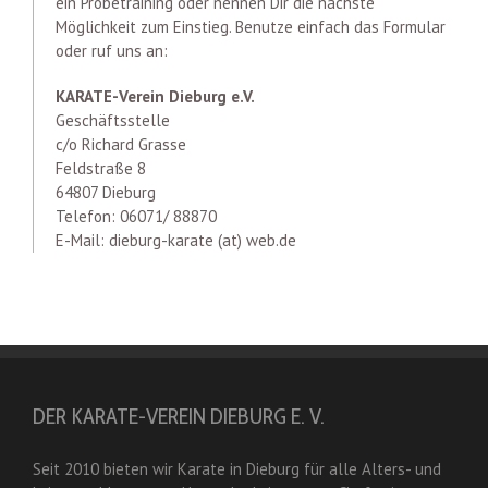
ein Probetraining oder nennen Dir die nächste
Möglichkeit zum Einstieg. Benutze einfach das Formular
oder ruf uns an:
KARATE-Verein Dieburg e.V.
Geschäftsstelle
c/o Richard Grasse
Feldstraße 8
64807 Dieburg
Telefon: 06071/ 88870
E-Mail: dieburg-karate (at) web.de
DER KARATE-VEREIN DIEBURG E. V.
Seit 2010 bieten wir Karate in Dieburg für alle Alters- und