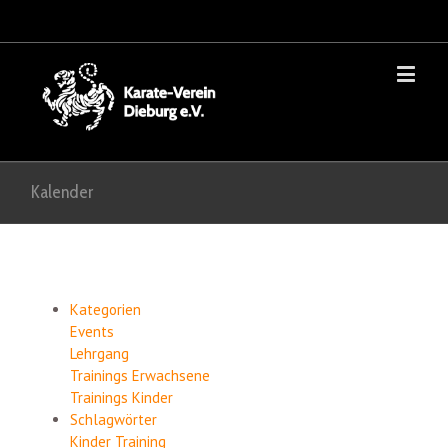
Kalender
Kategorien
Events
Lehrgang
Trainings Erwachsene
Trainings Kinder
Schlagwörter
Kinder
Training