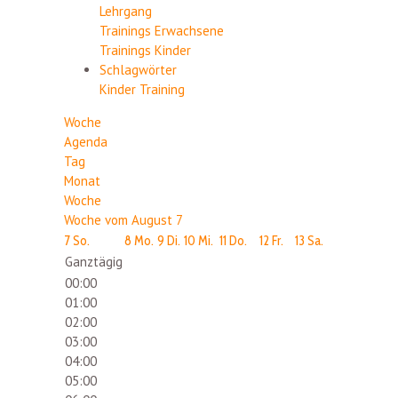
Lehrgang
Trainings Erwachsene
Trainings Kinder
Schlagwörter
Kinder
Training
Woche
Agenda
Tag
Monat
Woche
Woche vom August 7
7
So.
8
Mo.
9
Di.
10
Mi.
11
Do.
12
Fr.
13
Sa.
Ganztägig
00:00
01:00
02:00
03:00
04:00
05:00